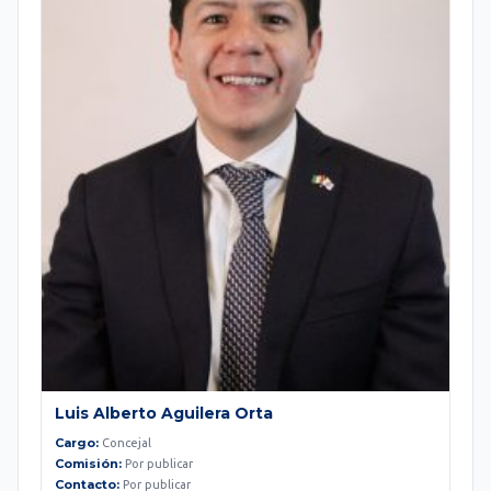
Luis Alberto Aguilera Orta
Cargo:
Concejal
Comisión:
Por publicar
Contacto:
Por publicar