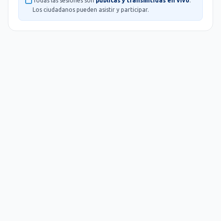
Todas las sesiones son
públicas y transmitidas en vivo
.
Los ciudadanos pueden asistir y participar.