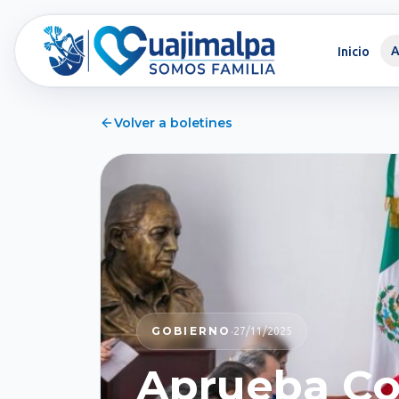
A
Inicio
Volver a boletines
·
GOBIERNO
27/11/2025
Aprueba Co